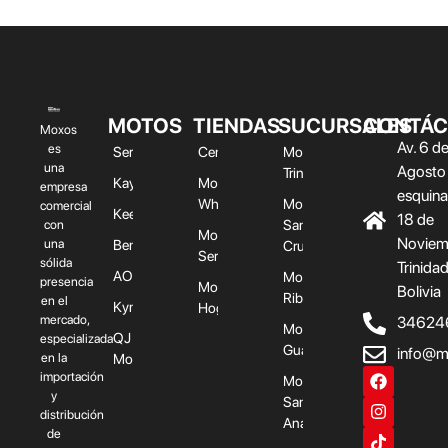
MOTOS
TIENDAS
SUCURSALES
CONTÁC
Moxos
Av. 6 d
es
Serna
Central
Moxos
una
Agosto
Trinidad
Kayo
Moxos
empresa
esquina
Wheels
Moxos
comercial
Keeway
18 de
Santa
con
Moxos
Noviem
una
Benelli
Cruz
Service
sólida
Trinidad
AODES
Moxos
presencia
Moxos
Bolivia
Riberalta
en el
Kymco
Hogar
mercado,
34624
Moxos
QJ
especializada
Guayaramerin
info@m
en la
Motor
importación
Moxos
y
Santa
distribución
Ana
de